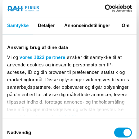
Når røret er på plads, blæses selve fiberkablet ind i tomrøret.
Du behøver heller ikke at være på adressen, når vi gør det.
Når fiberen er blæst ind, kan vi opsætte den udvendige
Samtykke
Detaljer
Annonceindstillinger
Om
fiberboks og installere den indvendige fiberboks.
Ansvarlig brug af dine data
Vi og
vores 1022 partnere
ønsker dit samtykke til at
anvende cookies og indsamle persondata om IP-
adresse, ID og din browser til præferencer, statistik og
marketingformål. Disse oplysninger videregives til vores
samarbejdspartnere, der opbevarer og tilgår oplysninger
på din enhed for at vise dig målrettede annoncer, levere
tilpasset indhold, foretage annonce- og indholdsmåling,
lave målgruppeundersøgelser og udvikle tjenester. Se
mere information under
indstillinger
og i vores
persondatapolitik. Du kan altid trække dit samtykke
Samtykkevalg
tilbage eller ændre indstillinger fra vores
Nødvendig