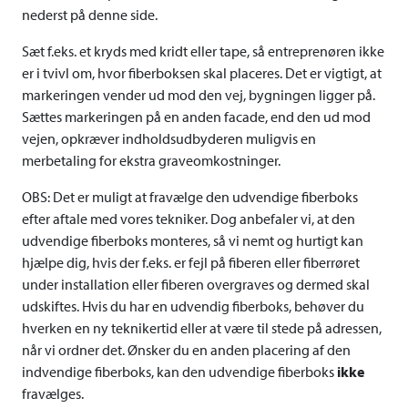
nederst på denne side.
Sæt f.eks. et kryds med kridt eller tape, så entreprenøren ikke
er i tvivl om, hvor fiberboksen skal placeres. Det er vigtigt, at
markeringen vender ud mod den vej, bygningen ligger på.
Sættes markeringen på en anden facade, end den ud mod
vejen, opkræver indholdsudbyderen muligvis en
merbetaling for ekstra graveomkostninger.
OBS: Det er muligt at fravælge den udvendige fiberboks
efter aftale med vores tekniker. Dog anbefaler vi, at den
udvendige fiberboks monteres, så vi nemt og hurtigt kan
hjælpe dig, hvis der f.eks. er fejl på fiberen eller fiberrøret
under installation eller fiberen overgraves og dermed skal
udskiftes. Hvis du har en udvendig fiberboks, behøver du
hverken en ny teknikertid eller at være til stede på adressen,
når vi ordner det. Ønsker du en anden placering af den
indvendige fiberboks, kan den udvendige fiberboks
ikke
fravælges.