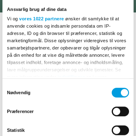
Ansvarlig brug af dine data
Vi og
vores 1022 partnere
ønsker dit samtykke til at
COAX (kabel-tv)
anvende cookies og indsamle persondata om IP-
COAX er internet leveret via kabel-tv-nettet. Det giver ofte
adresse, ID og din browser til præferencer, statistik og
god downloadhastighed, men upload er begrænset. Du
marketingformål. Disse oplysninger videregives til vores
deler forbindelsen med naboer, så hastigheden kan falde,
samarbejdspartnere, der opbevarer og tilgår oplysninger
når mange er online. Det er en udbredt løsning i byområder,
på din enhed for at vise dig målrettede annoncer, levere
men den er ikke lige så stabil eller fremtidssikret som fiber.
tilpasset indhold, foretage annonce- og indholdsmåling,
lave målgruppeundersøgelser og udvikle tjenester. Se
mere information under
indstillinger
og i vores
persondatapolitik. Du kan altid trække dit samtykke
Samtykkevalg
tilbage eller ændre indstillinger fra vores
Nødvendig
"Cookiedeklaration", eller ved at trykke på "Privacy
trigger" ikonet.
Præferencer
Hvis du tillader det, vil vi også gerne:
Indsamle præcise oplysninger om din placering,
Statistik