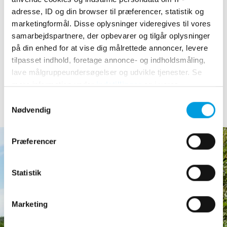
ordning for udvalgte enkeltstående adresser.
adresse, ID og din browser til præferencer, statistik og
marketingformål. Disse oplysninger videregives til vores
Se nyhed fra Styrelsen for Dataforsyning og Infrastruktur
samarbejdspartnere, der opbevarer og tilgår oplysninger
her
.
på din enhed for at vise dig målrettede annoncer, levere
tilpasset indhold, foretage annonce- og indholdsmåling,
lave målgruppeundersøgelser og udvikle tjenester. Se
mere information under
indstillinger
og i vores
persondatapolitik. Du kan altid trække dit samtykke
Samtykkevalg
tilbage eller ændre indstillinger fra vores
Nødvendig
"Cookiedeklaration", eller ved at trykke på "Privacy
trigger" ikonet.
Præferencer
Hvis du tillader det, vil vi også gerne:
Indsamle præcise oplysninger om din placering,
Statistik
der kan være nøjagtig inden for få meter
Identificere din enhed baseret på en scanning af
Marketing
dens unikke karakteristika (fingerprinting)
Dine valg anvendes på hele websitet.