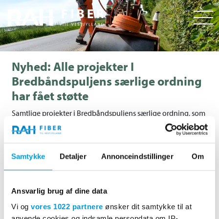
Nyhed: Alle projekter I
Bredbåndspuljens særlige ordning
har fået støtte
Samtlige projekter i Bredbåndspuljens særlige ordning, som
RAH Fiber har haft mulighed for at byde på, er blevet støttet.
Styrelsen for Dataforsyning og Infrastruktur (SDFI), der står
for at uddele puljemidlerne, har nemlig i går offentliggjort,
Samtykke
Detaljer
Annonceindstillinger
Om
hvilke projekter der får støtte og hvilke der ikke gør.
RAH Fiber glæder sig over, at alle projekterne er blevet til
Ansvarlig brug af dine data
noget og ser frem til at udrulle adresserne.
Vi og
vores 1022 partnere
ønsker dit samtykke til at
Det har været muligt at søge om midler i Den særlige
anvende cookies og indsamle persondata om IP-