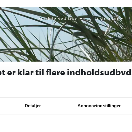
Fordele ved fiber
Tilslutning
t er klar til flere indholdsudbyd
rbredbånd allerede i efteråret i år ville kunne byde velkommen til f
t. Men den tekniske del har vist sig at være mere kompliceret end først
Detaljer
Annonceindstillinger
kan kunderne vælge mellem flere udbydere.
fet for mindre end et år siden: RAH Fiberbredbånd skulle åbnes op, så