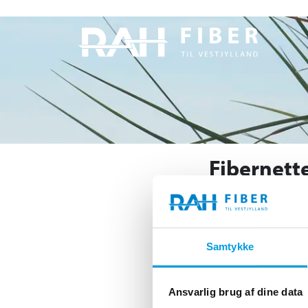
Fibernette
Håbet var, at RAH Fibe
internet på fibernette
Samtykke
begyndelsen af 2022 
Ansvarlig brug af dine data
Beslutningen blev truf