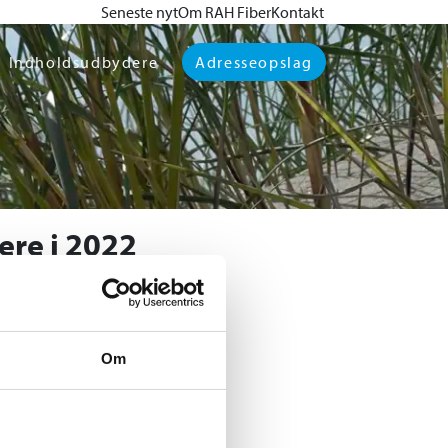
Seneste nyt
Om RAH Fiber
Kontakt
Indholdsudbydere
Adresseopslag
ere i 2022
30. august 2021
lere udbydere af tv og
 antaget, så først i
Om
 flere forskellige