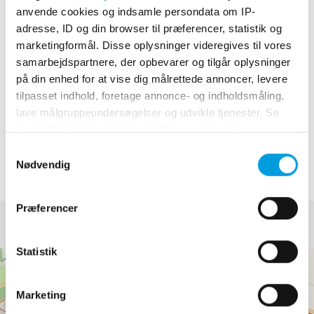
anvende cookies og indsamle persondata om IP-
Kl. 14.00 - 15.45 v/ Hybenvænget
adresse, ID og din browser til præferencer, statistik og
Kl. 16.00 - 18.00 v/ Jasminalle
marketingformål. Disse oplysninger videregives til vores
samarbejdspartnere, der opbevarer og tilgår oplysninger
Tirsdag den 14. november
på din enhed for at vise dig målrettede annoncer, levere
tilpasset indhold, foretage annonce- og indholdsmåling,
Kl. 14.00 - 15.45 v/ Bøgelundsvej
lave målgruppeundersøgelser og udvikle tjenester. Se
Kl. 16.00 - 18.00 v/ Granvænget
mere information under
indstillinger
og i vores
persondatapolitik. Du kan altid trække dit samtykke
Samtykkevalg
tilbage eller ændre indstillinger fra vores
Nødvendig
Billedet viser, hvor vi graver i Videbæk i denne periode.
"Cookiedeklaration", eller ved at trykke på "Privacy
trigger" ikonet.
Præferencer
Hvis du tillader det, vil vi også gerne:
Indsamle præcise oplysninger om din placering,
Statistik
der kan være nøjagtig inden for få meter
Identificere din enhed baseret på en scanning af
Marketing
dens unikke karakteristika (fingerprinting)