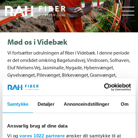
Mød os i Videbæk
Vi fortsætter udrulningen af fiber i Videbæk. I denne periode
er det området omkring Bøgelundsvej, Vindrosen, Solhaven,
Eluf Nielsens Vej, Jasminalle, Nygade, Hybenvænget,
Gyvelvænget, Pilevænget, Birkevænget, Granvænget,
Håndværkervej, Højvangsvej, der er fiber-heldige.
Derfor kan du møde os og høre mere om dine
fibermuligheder.
Samtykke
Detaljer
Annonceindstillinger
Om
Vi kommer nemlig forbi med autocamperen på følgende
steder:
Ansvarlig brug af dine data
Vi og
vores 1022 partnere
ønsker dit samtykke til at
Tirsdag den 7. november