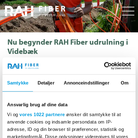
Nu begynder RAH Fiber udrulning i
Videbæk
Fra den 1. juli 2023 begynder RAH Fiber udrulning af
fiberbredbånd.
Vi forventer at udrulningen forsætter frem til årsskiftet.
Samtykke
Detaljer
Annonceindstillinger
Om
RAH Fiber vil flere gange i løbet af efteråret komme forbi
med vores camper, hvor du har mulighed for at komme forbi
Ansvarlig brug af dine data
og få afklaret spørgsmål ang. etablering af fibernet helt ind
Vi og
vores 1022 partnere
ønsker dit samtykke til at
til din adresse.
anvende cookies og indsamle persondata om IP-
Der vil komme en invitation ud med post, når RAH Fiber
adresse, ID og din browser til præferencer, statistik og
kommer forbi dit område.
marketingformål. Disse oplysninger videregives til vores