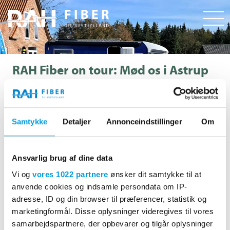
RAH Fiber on tour: Mød os i Astrup
d. 13. Maj
I 2025 er RAH Fiber på turné i hele RAH-området – og denne
gang går turen til Astrup.
Samtykke
Detaljer
Annonceindstillinger
Om
Derfor vil vi gerne invitere alle fra Astrup og opland, der er
interesseret i fiber, forbi den blå fiber-camper, når vi holder
Ansvarlig brug af dine data
ved Min Købmand Astrup, Højevej 25B, 6900 Skjern.
Vi og
vores 1022 partnere
ønsker dit samtykke til at
Vi holder på parkeringspladsen mellem 12:00 og 17:30, og er
anvende cookies og indsamle persondata om IP-
klar til at svare på alle spørgsmål omkring fibernettet, dine
adresse, ID og din browser til præferencer, statistik og
muligheder for at få internet og TV gennem fiber, de
marketingformål. Disse oplysninger videregives til vores
forskellige puljer, man kan søge og kobbernettet, der snart
samarbejdspartnere, der opbevarer og tilgår oplysninger